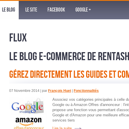
LE BLOG
LE SITE
FACEBOOK
GOOGLE +
FLUX
LE BLOG E-COMMERCE DE RENTAS
GÉREZ DIRECTEMENT LES GUIDES ET C
07 Novembre 2014
| par
François Huet
|
Fonctionnalités
Associez vos catégories principales à celle 
Google ou à Amazon Offres d'annonceur : l'in
propose une fonction vous permettant d'associ
Google et d'Amazon pour une meilleure efficac
services tiers
Lire la suite