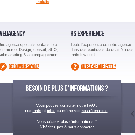
produits
WEBAGENCY
RS EXPERIENCE
Une agence spécialisée dans le e-
Toute l'expérience de notre agence
commerce. Design, conseil, SEO,
dans des boutiques de qualité à des
webmarketing & accompagnement
tarifs low cost
DÉCOUVRIR SOYOOZ
QU'EST-CE QUE C'EST ?
BESOIN DE PLUS D'INFORMATIONS ?
Vous pouvez consulter notre
FAQ
,
nos
tarifs
et
infos
ou même voir
nos références
.
Vous désirez plus d'informations ?
N'hésitez pas à
nous contacter