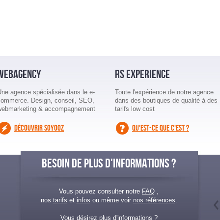
WEBAGENCY
RS EXPERIENCE
Une agence spécialisée dans le e-
Toute l'expérience de notre agence
commerce. Design, conseil, SEO,
dans des boutiques de qualité à des
webmarketing & accompagnement
tarifs low cost
DÉCOUVRIR SOYOOZ
QU'EST-CE QUE C'EST ?
BESOIN DE PLUS D'INFORMATIONS ?
Vous pouvez consulter notre
FAQ
,
nos
tarifs
et
infos
ou même voir
nos références
.
Vous désirez plus d'informations ?